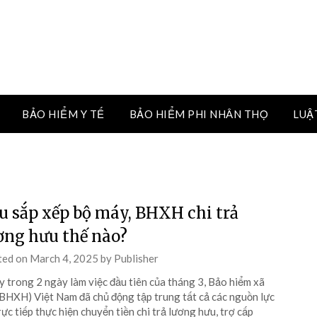
BẢO HIỂM Y TẾ
BẢO HIỂM PHI NHÂN THỌ
LUẬ
u sắp xếp bộ máy, BHXH chi trả
ơng hưu thế nào?
ted on
March 4, 2025
by
Publisher
 trong 2 ngày làm việc đầu tiên của tháng 3, Bảo hiểm xã
(BHXH) Việt Nam đã chủ động tập trung tất cả các nguồn lực
rực tiếp thực hiện chuyển tiền chi trả lương hưu, trợ cấp