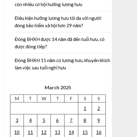
còn nhiều cơ hội hưởng lương hưu
Điều kiện hưởng lương hưu tối đa với người
đóng bảo hiểm xã hội hơn 29 năm?
Đóng BHXH được 14 năm đã đến tuổi hưu, có
được đóng tiếp?
Đóng BHXH 15 năm có lương hưu, khuyến khích
làm việc sau tuổi nghỉ hưu
March 2025
M
T
W
T
F
S
S
1
2
3
4
5
6
7
8
9
10
11
12
13
14
15
16