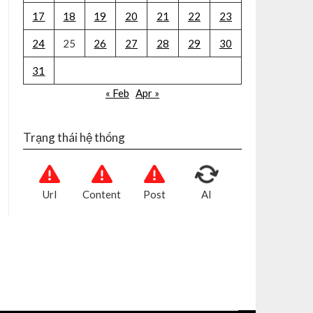
17
18
19
20
21
22
23
24
25
26
27
28
29
30
31
« Feb
Apr »
Trạng thái hệ thống
Url
Content
Post
AI