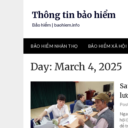
Skip
to
Thông tin bảo hiểm
content
Bảo hiểm | baohiem.info
BẢO HIỂM NHÂN THỌ
BẢO HIỂM XÃ HỘI
Day:
March 4, 2025
Sa
lư
Pos
Ngay
hội 
để t