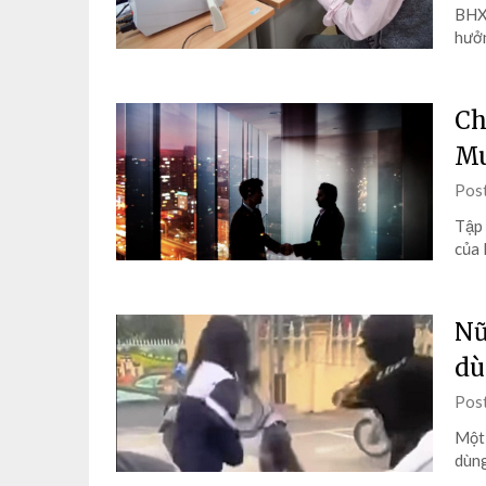
BHXH
hưởn
Ch
Mu
Pos
Tập 
của 
Nữ
dù
Pos
Một 
dùng