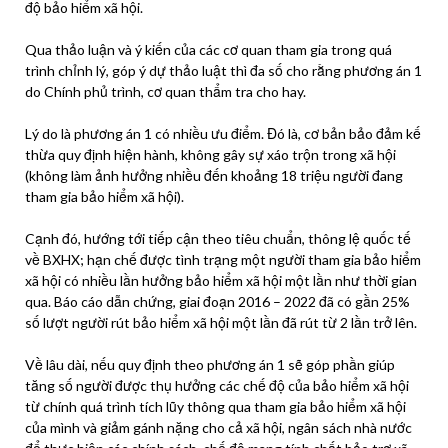
độ
bảo hiểm xã hội
.
Qua thảo luận và ý kiến của các cơ quan tham gia trong quá
trình chỉnh lý, góp ý dự thảo luật thì đa số cho rằng phương án 1
do Chính phủ trình, cơ quan thẩm tra cho hay.
Lý do là phương án 1 có nhiều ưu điểm. Đó là, cơ bản bảo đảm kế
thừa quy định hiện hành, không gây sự xáo trộn trong xã hội
(không làm ảnh hưởng nhiều đến khoảng 18 triệu người đang
tham gia
bảo hiểm xã hội
).
Cạnh đó, hướng tới tiếp cận theo tiêu chuẩn, thông lệ quốc tế
về BXHX; hạn chế được tình trạng một người tham gia
bảo hiểm
xã hội
có nhiều lần hưởng
bảo hiểm xã hội
một lần như thời gian
qua. Báo cáo dẫn chứng, giai đoạn 2016 – 2022 đã có gần 25%
số lượt người rút bảo hiểm xã hội một lần đã rút từ 2 lần trở lên.
Về lâu dài, nếu quy định theo phương án 1 sẽ góp phần giúp
tăng số người được thụ hưởng các chế độ của
bảo hiểm xã hội
từ chính quá trình tích lũy thông qua tham gia
bảo hiểm xã hội
của mình và giảm gánh nặng cho cả xã hội, ngân sách nhà nước