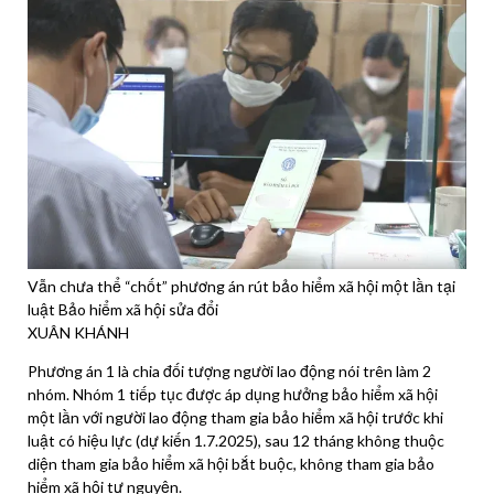
Vẫn chưa thể “chốt” phương án rút
bảo hiểm xã hội
một lần tại
luật
Bảo hiểm xã hội
sửa đổi
XUÂN KHÁNH
Phương án 1 là chia đối tượng người lao động nói trên làm 2
nhóm. Nhóm 1 tiếp tục được áp dụng hưởng
bảo hiểm xã hội
một lần với người lao động tham gia
bảo hiểm xã hội
trước khi
luật có hiệu lực (dự kiến 1
.
7
.
2025), sau 12 tháng không thuộc
diện tham gia
bảo hiểm xã hội
bắt buộc, không tham gia
bảo
hiểm xã hội
tự nguyện.