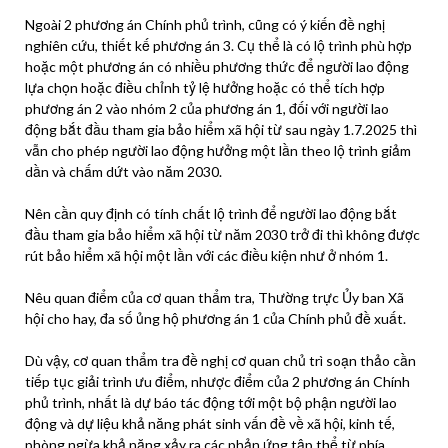
Ngoài 2 phương án Chính phủ trình, cũng có ý kiến đề nghị
nghiên cứu, thiết kế phương án 3. Cụ thể là có lộ trình phù hợp
hoặc một phương án có nhiều phương thức để người lao động
lựa chọn hoặc điều chỉnh tỷ lệ hưởng hoặc có thể tích hợp
phương án 2 vào nhóm 2 của phương án 1, đối với người lao
động bắt đầu tham gia
bảo hiểm xã hội
từ sau ngày 1.7.2025 thì
vẫn cho phép người lao động hưởng một lần theo lộ trình giảm
dần và chấm dứt vào năm 2030.
Nên cần quy định có tính chất lộ trình để người lao động bắt
đầu tham gia
bảo hiểm xã hội
từ năm 2030 trở đi thì không được
rút
bảo hiểm xã hội
một lần với các điều kiện như ở nhóm 1.
Nêu quan điểm của cơ quan thẩm tra, Thường trực Ủy ban Xã
hội cho hay, đa số ủng hộ phương án 1 của Chính phủ đề xuất.
Dù vậy, cơ quan thẩm tra đề nghị cơ quan chủ trì soạn thảo cần
tiếp tục giải trình ưu điểm, nhược điểm của 2 phương án Chính
phủ trình, nhất là dự báo tác động tới một bộ phận người lao
động và dự liệu khả năng phát sinh vấn đề về xã hội, kinh tế,
phòng ngừa khả năng xảy ra các phản ứng tập thể từ phía