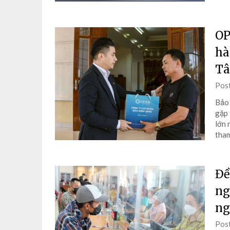
OP
hà
Tâ
Pos
Bảo 
gặp 
lớn 
tham
Đề
ng
ng
Pos