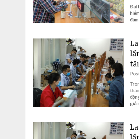
Đại 
hiểm
đảm 
La
lầ
tă
Pos
Tron
thán
động
giảm
La
lầ