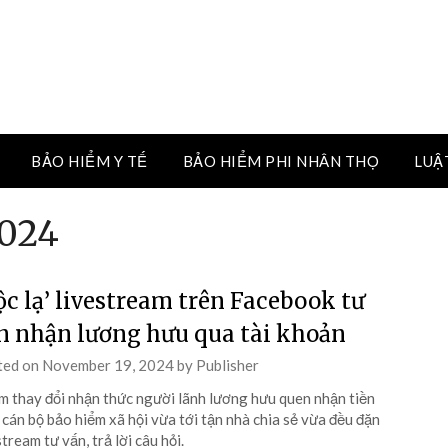
BẢO HIỂM Y TẾ
BẢO HIỂM PHI NHÂN THỌ
LUẬ
2024
ộc lạ’ livestream trên Facebook tư
n nhận lương hưu qua tài khoản
ted on
November 19, 2024
by
Publisher
 thay đổi nhận thức người lãnh lương hưu quen nhận tiền
 cán bộ bảo hiểm xã hội vừa tới tận nhà chia sẻ vừa đều đặn
stream tư vấn, trả lời câu hỏi.