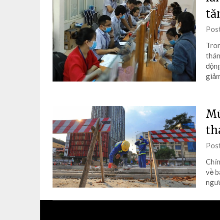
tă
Pos
Tron
thán
động
giảm
Mứ
th
Pos
Chín
về b
ngườ