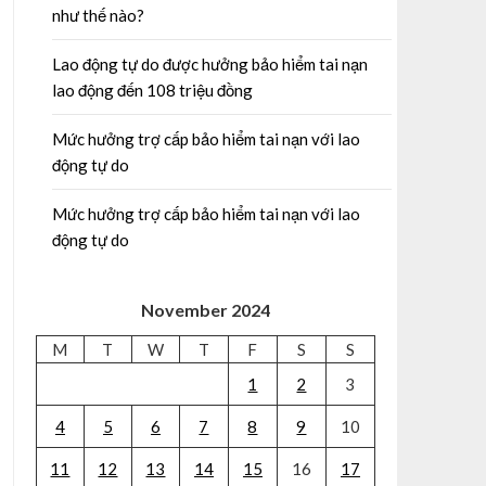
như thế nào?
Lao động tự do được hưởng bảo hiểm tai nạn
lao động đến 108 triệu đồng
Mức hưởng trợ cấp bảo hiểm tai nạn với lao
động tự do
Mức hưởng trợ cấp bảo hiểm tai nạn với lao
động tự do
November 2024
M
T
W
T
F
S
S
1
2
3
4
5
6
7
8
9
10
11
12
13
14
15
16
17