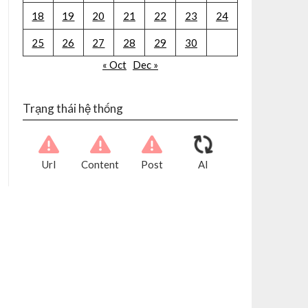
18
19
20
21
22
23
24
25
26
27
28
29
30
« Oct
Dec »
Trạng thái hệ thống
Url
Content
Post
AI