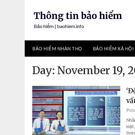
Skip
to
Thông tin bảo hiểm
content
Bảo hiểm | baohiem.info
BẢO HIỂM NHÂN THỌ
BẢO HIỂM XÃ HỘI
Day:
November 19, 
‘Đ
vấ
Pos
Nhằm
mặt,
live