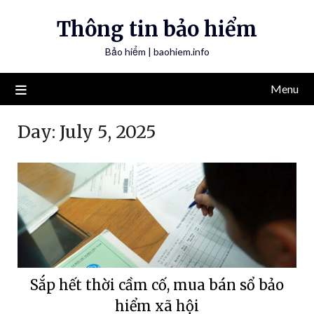
Skip
Thông tin bảo hiểm
to
content
Bảo hiểm | baohiem.info
Menu
Day:
July 5, 2025
Sắp hết thời cầm cố, mua bán sổ bảo
hiểm xã hội