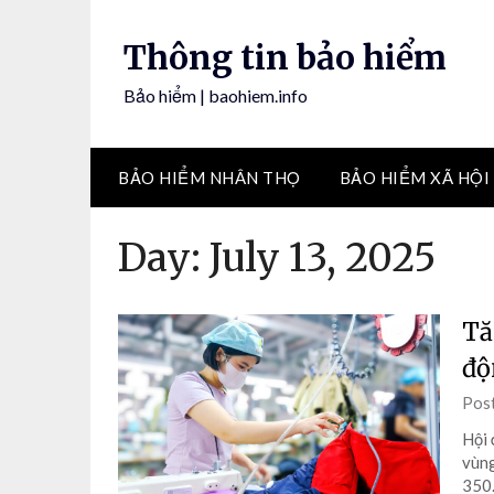
Skip
to
Thông tin bảo hiểm
content
Bảo hiểm | baohiem.info
BẢO HIỂM NHÂN THỌ
BẢO HIỂM XÃ HỘI
Day:
July 13, 2025
Tă
độ
Pos
Hội 
vùng
350.