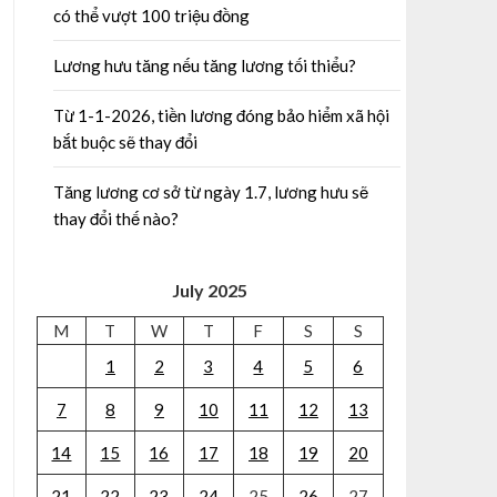
có thể vượt 100 triệu đồng
Lương hưu tăng nếu tăng lương tối thiểu?
Từ 1-1-2026, tiền lương đóng bảo hiểm xã hội
bắt buộc sẽ thay đổi
Tăng lương cơ sở từ ngày 1.7, lương hưu sẽ
thay đổi thế nào?
July 2025
M
T
W
T
F
S
S
1
2
3
4
5
6
7
8
9
10
11
12
13
14
15
16
17
18
19
20
21
22
23
24
25
26
27