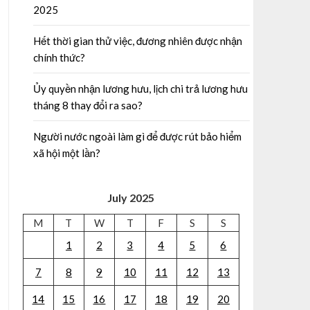
2025
Hết thời gian thử việc, đương nhiên được nhận
chính thức?
Ủy quyền nhận lương hưu, lịch chi trả lương hưu
tháng 8 thay đổi ra sao?
Người nước ngoài làm gì để được rút bảo hiểm
xã hội một lần?
July 2025
M
T
W
T
F
S
S
1
2
3
4
5
6
7
8
9
10
11
12
13
14
15
16
17
18
19
20