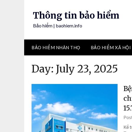
Skip
to
Thông tin bảo hiểm
content
Bảo hiểm | baohiem.info
BẢO HIỂM NHÂN THỌ
BẢO HIỂM XÃ HỘI
Day:
July 23, 2025
Bệ
ch
15
Pos
Kể t