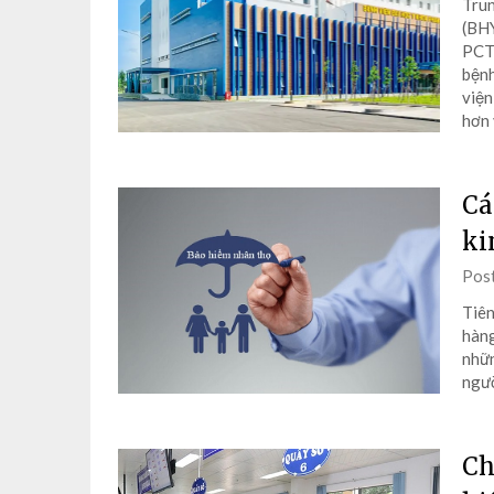
Trun
(BHY
PCT)
bệnh
viện
hơn 
Cá
ki
Pos
Tiên
hàng
nhữn
ngườ
Ch