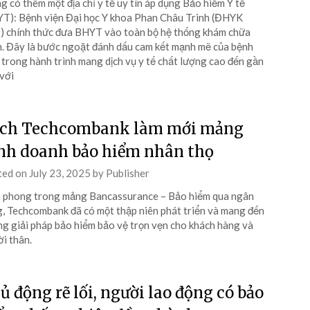
g có thêm một địa chỉ y tế uy tín áp dụng Bảo hiểm Y tế
T): Bệnh viện Đại học Y khoa Phan Châu Trinh (ĐHYK
 chính thức đưa BHYT vào toàn bộ hệ thống khám chữa
. Đây là bước ngoặt đánh dấu cam kết mạnh mẽ của bệnh
 trong hành trình mang dịch vụ y tế chất lượng cao đến gần
với
ch Techcombank làm mới mảng
nh doanh bảo hiểm nhân thọ
ted on
July 23, 2025
by
Publisher
 phong trong mảng Bancassurance – Bảo hiểm qua ngân
, Techcombank đã có một thập niên phát triển và mang đến
g giải pháp bảo hiểm bảo vệ trọn vẹn cho khách hàng và
i thân.
ủ động rẽ lối, người lao động có bảo